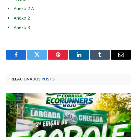
Anexo 2 A
Anexo 2
Anexo 3
Facebook
Twitter
Pinterest
LinkedIn
Tumblr
E-
mail
RELACIONADOS
POSTS