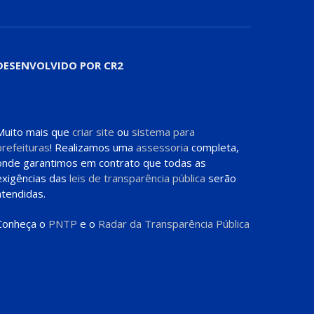
DESENVOLVIDO POR CR2
Muito mais que
criar site
ou
sistema para
prefeituras
! Realizamos uma
assessoria
completa,
onde garantimos em contrato que todas as
exigências das
leis de transparência pública
serão
atendidas.
Conheça o
PNTP
e o
Radar da Transparência Pública