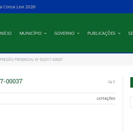
a Coroa Levi 2026!
INÍCIO
MUNICÍPIO
GOVERNO
PUBLICAÇÕES
SE
PREGÃO PRESENCIAL Nº 9/2017-00037
7-00037
0
LICITAÇÕES