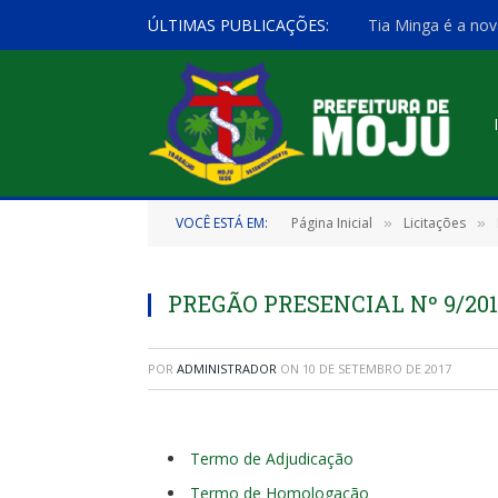
ÚLTIMAS PUBLICAÇÕES:
Tia Minga é a nov
VOCÊ ESTÁ EM:
Página Inicial
Licitações
»
»
PREGÃO PRESENCIAL Nº 9/201
POR
ADMINISTRADOR
ON
10 DE SETEMBRO DE 2017
Termo de Adjudicação
Termo de Homologação