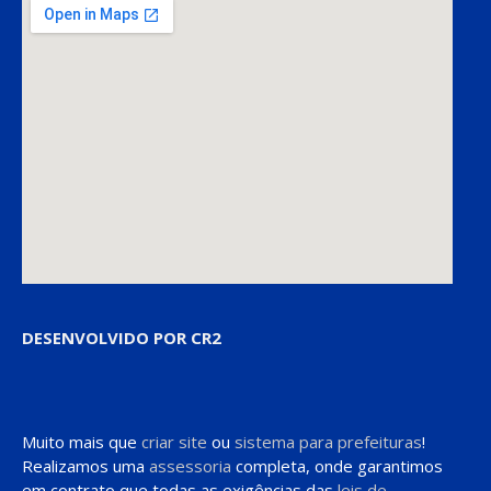
DESENVOLVIDO POR CR2
Muito mais que
criar site
ou
sistema para prefeituras
!
Realizamos uma
assessoria
completa, onde garantimos
em contrato que todas as exigências das
leis de