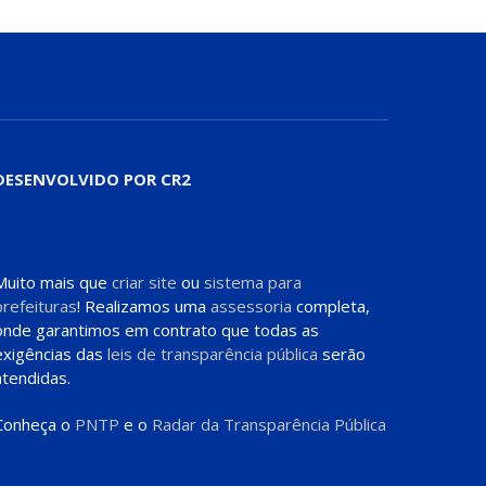
DESENVOLVIDO POR CR2
Muito mais que
criar site
ou
sistema para
prefeituras
! Realizamos uma
assessoria
completa,
onde garantimos em contrato que todas as
exigências das
leis de transparência pública
serão
atendidas.
Conheça o
PNTP
e o
Radar da Transparência Pública