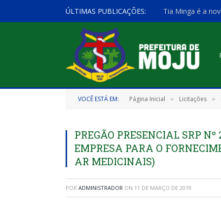
ÚLTIMAS PUBLICAÇÕES:
Tia Minga é a nov
VOCÊ ESTÁ EM:
Página Inicial
Licitações
»
»
PREGÃO PRESENCIAL SRP Nº 
EMPRESA PARA O FORNECIME
AR MEDICINAIS)
POR
ADMINISTRADOR
ON
11 DE MARÇO DE 2019