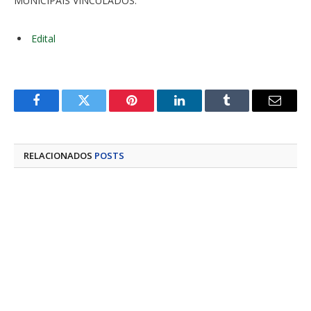
MUNICIPAIS VINCULADOS.
Edital
Facebook
Twitter
Pinterest
LinkedIn
Tumblr
E-
mail
RELACIONADOS
POSTS