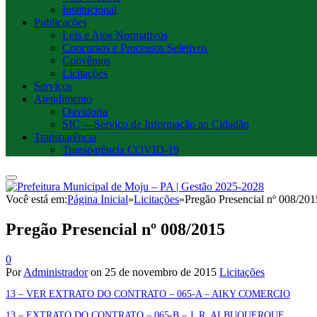
Institucional
Publicações
Leis e Atos Normativos
Concursos e Processos Seletivos
Convênios
Licitações
Serviços
Atendimento
Ouvidoria
SIC —Serviço de Informação ao Cidadão
Transparência
Transparência COVID-19
Você está em:
Página Inicial
»
Licitações
»
Pregão Presencial nº 008/201
Pregão Presencial nº 008/2015
0
Por
Administrador
on
25 de novembro de 2015
Licitações
13 – VER EXTRATO DO CONTRATO – 065-A – AIKY COMERCIO
13 – EXTRATO DO CONTRATO – 065-B – J. R. ALBUQUERQUE