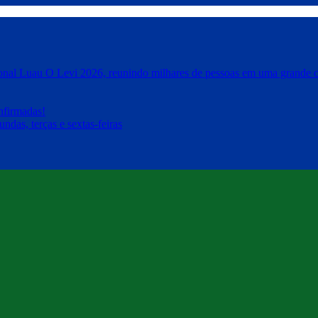
icional Luau O Levi 2026, reunindo milhares de pessoas em uma grande c
nfirmadas!
ndas, terças e sextas-feiras