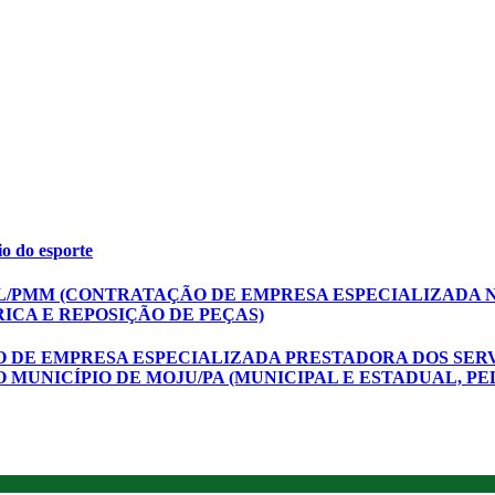
o do esporte
P/CPL/PMM (CONTRATAÇÃO DE EMPRESA ESPECIALIZAD
ICA E REPOSIÇÃO DE PEÇAS)
ÇÃO DE EMPRESA ESPECIALIZADA PRESTADORA DOS SER
 MUNICÍPIO DE MOJU/PA (MUNICIPAL E ESTADUAL, PE