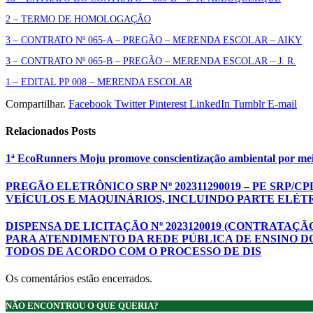
2 – TERMO DE HOMOLOGAÇÃO
3 – CONTRATO Nº 065-A – PREGÃO – MERENDA ESCOLAR – AIKY
3 – CONTRATO Nº 065-B – PREGÃO – MERENDA ESCOLAR – J. R.
1 – EDITAL PP 008 – MERENDA ESCOLAR
Compartilhar.
Facebook
Twitter
Pinterest
LinkedIn
Tumblr
E-mail
Relacionados
Posts
1ª EcoRunners Moju promove conscientização ambiental por mei
PREGÃO ELETRÔNICO SRP Nº 202311290019 – PE SR
VEÍCULOS E MAQUINÁRIOS, INCLUINDO PARTE ELÉTR
DISPENSA DE LICITAÇÃO Nº 2023120019 (CONTRATA
PARA ATENDIMENTO DA REDE PÚBLICA DE ENSINO DO
TODOS DE ACORDO COM O PROCESSO DE DIS
Os comentários estão encerrados.
NÃO ENCONTROU O QUE QUERIA?