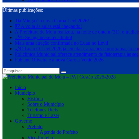
Últimas publicações:
Tia Minga é a nova Coroa Levi 2026!
🎒 A volta às aulas está chegando!
A Prefeitura de Moju realizou, na noite de ontem (31), o trad
🌙✨ Se liga nesse recadinho!
Mais uma atração confirmada no Luau no Levi!
🌙O Luau O Levi 2026 já tem data, atrações e programação co
Policlínica Municipal oferece atendimento de fisioterapia às segu
Fabiane Oliveira é a nova Garota Verão 2026
Início
Município
História
Sobre o Município
Telefones Úteis
Turismo e Lazer
Governo
Prefeito
Agenda do Prefeito
Vice-Prefeito