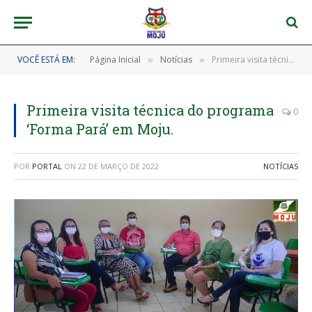
VOCÊ ESTÁ EM:
Página Inicial
Notícias
Primeira visita técnica do programa ‘Forma Pará’ em Moju.
»
»
Primeira visita técnica do programa
0
‘Forma Pará’ em Moju.
POR
PORTAL
ON
22 DE MARÇO DE 2022
NOTÍCIAS