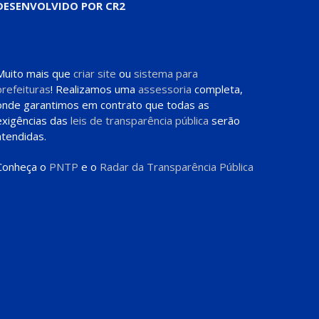
DESENVOLVIDO POR CR2
Muito mais que
criar site
ou
sistema para
prefeituras
! Realizamos uma
assessoria
completa,
onde garantimos em contrato que todas as
exigências das
leis de transparência pública
serão
atendidas.
Conheça o
PNTP
e o
Radar da Transparência Pública