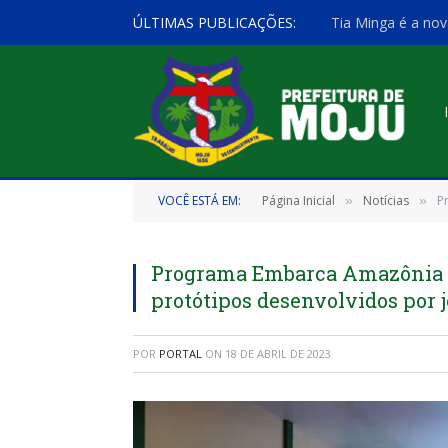
ÚLTIMAS PUBLICAÇÕES:
Tia Minga é a nov
VOCÊ ESTÁ EM:
Página Inicial
Notícias
P
»
»
Programa Embarca Amazônia a
protótipos desenvolvidos por
POR
PORTAL
ON
18 DE ABRIL DE 2023