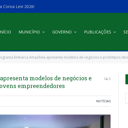
a Coroa Levi 2026!
INÍCIO
MUNICÍPIO
GOVERNO
PUBLICAÇÕES
SE
rograma Embarca Amazônia apresenta modelos de negócios e protótipos des
presenta modelos de negócios e
0
 jovens empreendedores
NOTÍCIAS