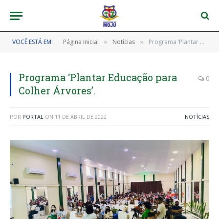
VOCÊ ESTÁ EM:
Página Inicial
Notícias
Programa ‘Plantar Educação para Colher Árvores’.
»
»
Programa ‘Plantar Educação para
0
Colher Árvores’.
POR
PORTAL
ON
11 DE ABRIL DE 2022
NOTÍCIAS