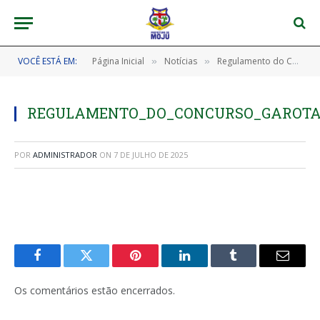
VOCÊ ESTÁ EM:
Página Inicial
Notícias
Regulamento do Concurso Garota Verão 2025 – Balneário o Levi
»
»
REGULAMENTO_DO_CONCURSO_GAROTA_
POR
ADMINISTRADOR
ON
7 DE JULHO DE 2025
Facebook
Twitter
Pinterest
LinkedIn
Tumblr
E-
mail
Os comentários estão encerrados.