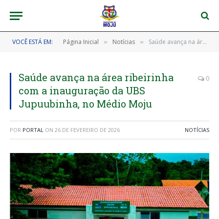
VOCÊ ESTÁ EM:
Página Inicial
Notícias
Saúde avança na área ribeirinha com a inauguração da UBS Jupuubinha, no Médio Moju
»
»
Saúde avança na área ribeirinha
0
com a inauguração da UBS
Jupuubinha, no Médio Moju
POR
PORTAL
ON
26 DE FEVEREIRO DE 2026
NOTÍCIAS