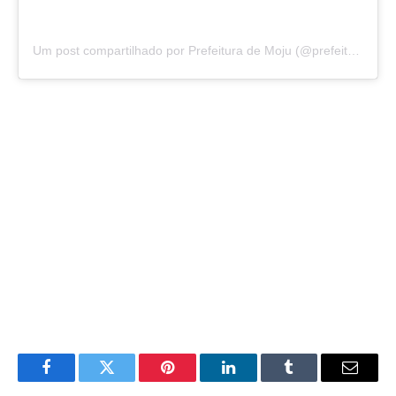
Um post compartilhado por Prefeitura de Moju (@prefeituramoju)
Facebook
Twitter
Pinterest
LinkedIn
Tumblr
E-