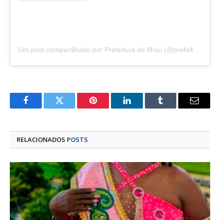
Um post compartilhado por Prefeitura de Moju (@prefeituramoju)
Facebook
Twitter
Pinterest
LinkedIn
Tumblr
E-
mail
RELACIONADOS
POSTS