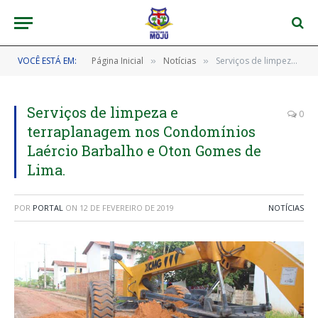
VOCÊ ESTÁ EM:
Página Inicial
Notícias
Serviços de limpeza e terraplanagem nos Condomínios Laércio Barbalho e Oton Gomes de Lima.
»
»
Serviços de limpeza e
0
terraplanagem nos Condomínios
Laércio Barbalho e Oton Gomes de
Lima.
POR
PORTAL
ON
12 DE FEVEREIRO DE 2019
NOTÍCIAS