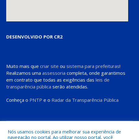
DESENVOLVIDO POR CR2
Muito mais que
criar site
ou
sistema para prefeituras
!
Realizamos uma
assessoria
completa, onde garantimos
em contrato que todas as exigências das
leis de
transparência pública
serão atendidas.
Conheça o
PNTP
e o
Radar da Transparência Pública
Todos os direitos reservados a Prefeitura de Moju
Nós usamos cookies para melhorar sua experiência de
navegação no portal. Ao utilizar nosso portal, você