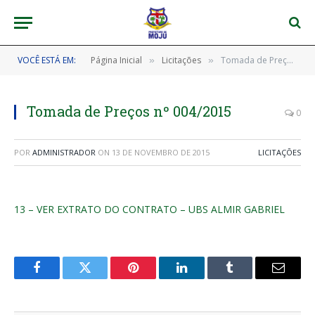
VOCÊ ESTÁ EM:
Página Inicial
Licitações
Tomada de Preços nº 004/2015
»
»
Tomada de Preços nº 004/2015
0
POR
ADMINISTRADOR
ON
13 DE NOVEMBRO DE 2015
LICITAÇÕES
13 – VER EXTRATO DO CONTRATO – UBS ALMIR GABRIEL
Facebook
Twitter
Pinterest
LinkedIn
Tumblr
E-
mail