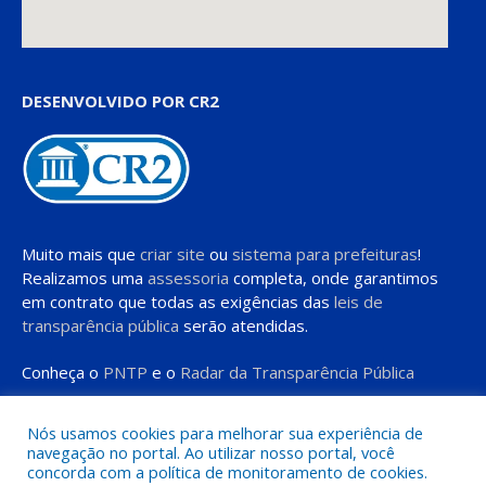
DESENVOLVIDO POR CR2
Muito mais que
criar site
ou
sistema para prefeituras
!
Realizamos uma
assessoria
completa, onde garantimos
em contrato que todas as exigências das
leis de
transparência pública
serão atendidas.
Conheça o
PNTP
e o
Radar da Transparência Pública
Nós usamos cookies para melhorar sua experiência de
navegação no portal. Ao utilizar nosso portal, você
concorda com a política de monitoramento de cookies.
Todos os direitos reservados a Prefeitura de Moju