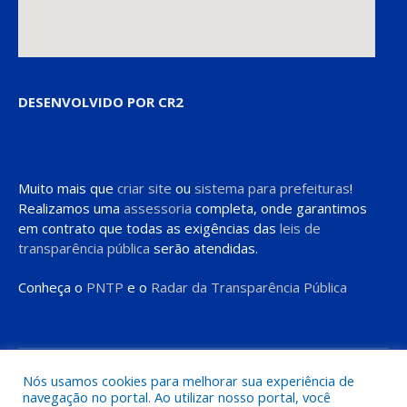
DESENVOLVIDO POR CR2
Muito mais que
criar site
ou
sistema para prefeituras
!
Realizamos uma
assessoria
completa, onde garantimos
em contrato que todas as exigências das
leis de
transparência pública
serão atendidas.
Conheça o
PNTP
e o
Radar da Transparência Pública
Todos os direitos reservados a Prefeitura de Moju
Nós usamos cookies para melhorar sua experiência de
navegação no portal. Ao utilizar nosso portal, você