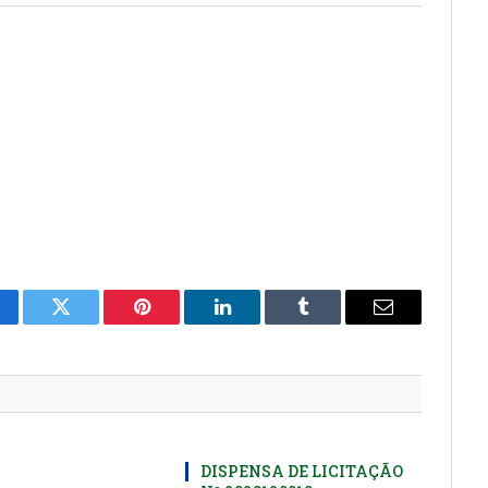
cebook
Twitter
Pinterest
LinkedIn
Tumblr
E-
mail
DISPENSA DE LICITAÇÃO