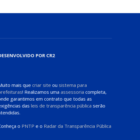
DESENVOLVIDO POR CR2
Muito mais que
criar site
ou
sistema para
prefeituras
! Realizamos uma
assessoria
completa,
onde garantimos em contrato que todas as
exigências das
leis de transparência pública
serão
atendidas.
Conheça o
PNTP
e o
Radar da Transparência Pública