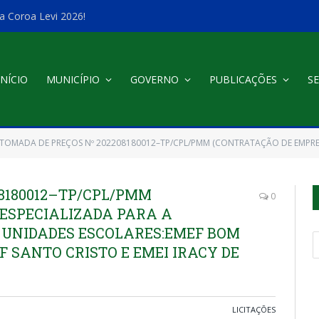
a Coroa Levi 2026!
INÍCIO
MUNICÍPIO
GOVERNO
PUBLICAÇÕES
SE
TOMADA DE PREÇOS Nº 202208180012–TP/CPL/PMM (CONTRATAÇÃO DE EMPRESA ESPECIALIZADA PARA A EXECUÇÃO DA REFORMA DAS UNIDADES ESCOLARES:
8180012–TP/CPL/PMM
0
ESPECIALIZADA PARA A
 UNIDADES ESCOLARES:EMEF BOM
F SANTO CRISTO E EMEI IRACY DE
LICITAÇÕES