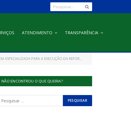
RVIÇOS
ATENDIMENTO
TRANSPARÊNCIA
EMEF BOM FUTURO DO ALTO POACÊ, EMEF SANTO CRISTO E EMEI IRACY DE SOUZA TEIXEIRA)
NÃO ENCONTROU O QUE QUERIA?