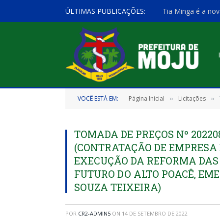
ÚLTIMAS PUBLICAÇÕES:
Tia Minga é a nov
VOCÊ ESTÁ EM:
Página Inicial
Licitações
»
»
TOMADA DE PREÇOS Nº 20220
(CONTRATAÇÃO DE EMPRESA 
EXECUÇÃO DA REFORMA DAS
FUTURO DO ALTO POACÊ, EME
SOUZA TEIXEIRA)
POR
CR2-ADMIN5
ON
14 DE SETEMBRO DE 2022