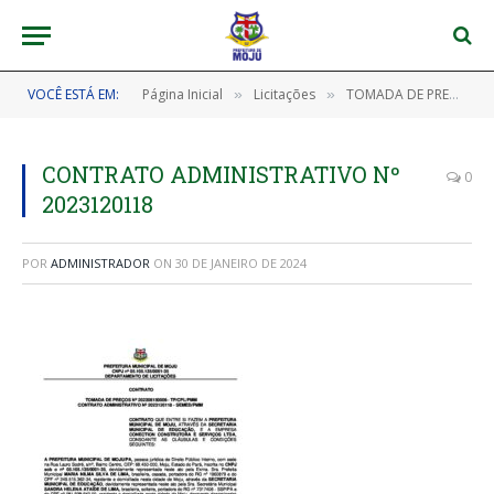
VOCÊ ESTÁ EM:
Página Inicial
Licitações
TOMADA DE PREÇOS Nº 202306150006 – TP/CPL/PMM (CONTRATAÇÃO DE EMPRESA ESPECIALIZADA EM OBRAS DE ENGENHARIA PARA A CONSTRUÇÃO DO ESPAÇO PEDAGÓGICO ESPECIALIZADO NO ATENDIMENTO DE PESSOAS COM DEFICIÊNCIA NO CMEBI PREFEITO OTON GOMES DE LIMA, NO MUNICÍPIO DE MOJU/PA)
»
»
CONTRATO ADMINISTRATIVO Nº
0
2023120118
POR
ADMINISTRADOR
ON
30 DE JANEIRO DE 2024