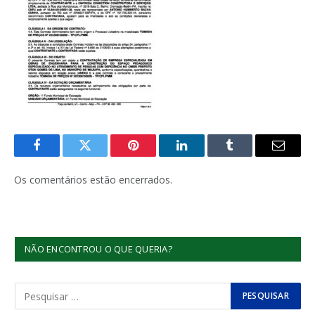
Facebook
Twitter
Pinterest
LinkedIn
Tumblr
E-
mail
Os comentários estão encerrados.
NÃO ENCONTROU O QUE QUERIA?