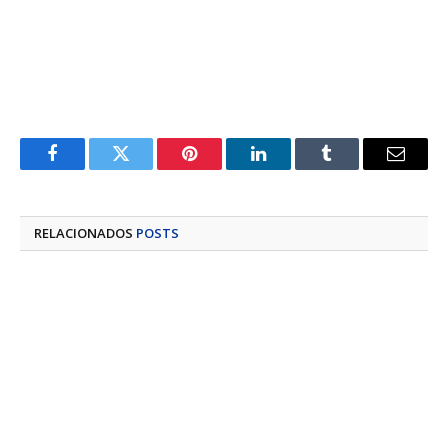
Facebook
Twitter
Pinterest
LinkedIn
Tumblr
E-
mail
RELACIONADOS
POSTS