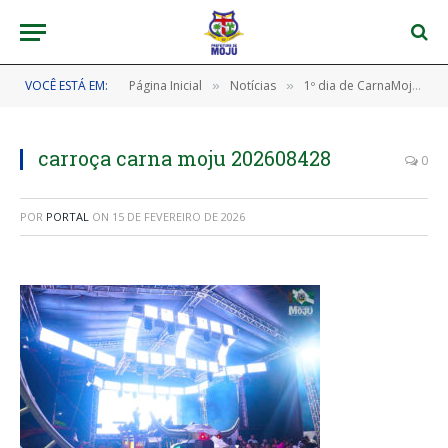
VOCÊ ESTÁ EM:
Página Inicial
Notícias
1º dia de CarnaMoju abre a festa com muita animação
»
»
carroça carna moju 202608428
0
POR
PORTAL
ON
15 DE FEVEREIRO DE 2026