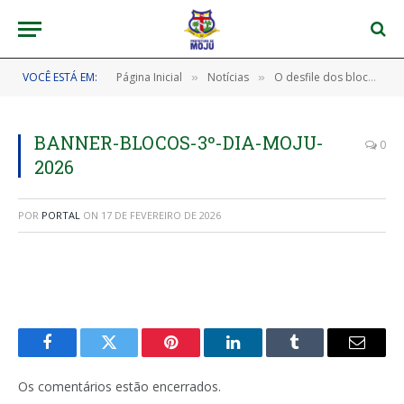
VOCÊ ESTÁ EM:
Página Inicial
Notícias
O desfile dos blocos no corredor da folia foi um verdadeiro espetáculo no nosso CarnaMoju 2026! 🎊🎉
»
»
BANNER-BLOCOS-3º-DIA-MOJU-
0
2026
POR
PORTAL
ON
17 DE FEVEREIRO DE 2026
Facebook
Twitter
Pinterest
LinkedIn
Tumblr
E-
mail
Os comentários estão encerrados.