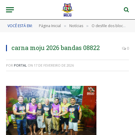
VOCÊ ESTÁ EM:
Página Inicial
Notícias
O desfile dos blocos no corredor da folia foi um verdadeiro espetáculo no nosso CarnaMoju 2026! 🎊🎉
»
»
carna moju 2026 bandas 08822
0
POR
PORTAL
ON
17 DE FEVEREIRO DE 2026