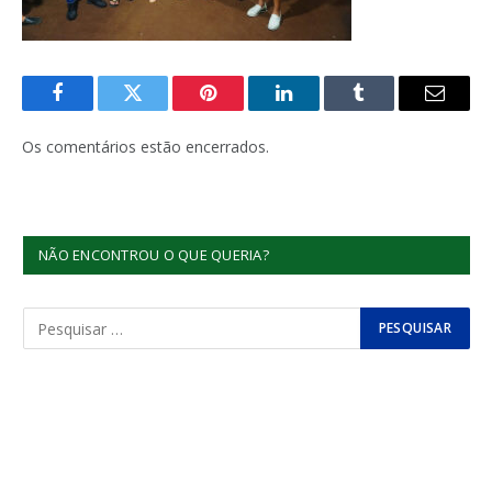
Facebook
Twitter
Pinterest
LinkedIn
Tumblr
E-
mail
Os comentários estão encerrados.
NÃO ENCONTROU O QUE QUERIA?