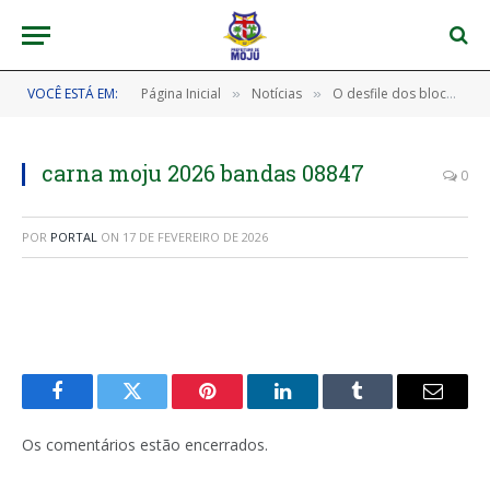
VOCÊ ESTÁ EM:
Página Inicial
Notícias
O desfile dos blocos no corredor da folia foi um verdadeiro espetáculo no nosso CarnaMoju 2026! 🎊🎉
»
»
carna moju 2026 bandas 08847
0
POR
PORTAL
ON
17 DE FEVEREIRO DE 2026
Facebook
Twitter
Pinterest
LinkedIn
Tumblr
E-
mail
Os comentários estão encerrados.