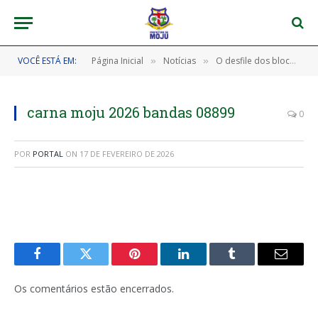
VOCÊ ESTÁ EM:
Página Inicial
Notícias
O desfile dos blocos no corredor da folia foi um verdadeiro espetáculo no nosso CarnaMoju 2026! 🎊🎉
»
»
carna moju 2026 bandas 08899
0
POR
PORTAL
ON
17 DE FEVEREIRO DE 2026
Facebook
Twitter
Pinterest
LinkedIn
Tumblr
E-
mail
Os comentários estão encerrados.