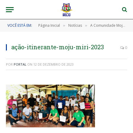
VOCÊ ESTÁ EM:
Página Inicial
Notícias
A Comunidade Moju Miri recebe a ação itinerante da prefeitura.
»
»
ação-itinerante-moju-miri-2023
0
POR
PORTAL
ON
12 DE DEZEMBRO DE 2023