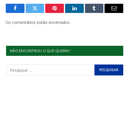
Facebook
Twitter
Pinterest
LinkedIn
Tumblr
E-
mail
Os comentários estão encerrados.
NÃO ENCONTROU O QUE QUERIA?