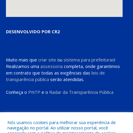
DESENVOLVIDO POR CR2
Muito mais que
criar site
ou
sistema para prefeituras
!
Realizamos uma
assessoria
completa, onde garantimos
em contrato que todas as exigências das
leis de
transparência pública
serão atendidas.
Conheça o
PNTP
e o
Radar da Transparência Pública
Todos os direitos reservados a Prefeitura de Moju
Nós usamos cookies para melhorar sua experiência de
navegação no portal. Ao utilizar nosso portal, você