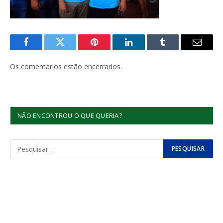
Facebook
Twitter
Pinterest
LinkedIn
Tumblr
E-
mail
Os comentários estão encerrados.
NÃO ENCONTROU O QUE QUERIA?