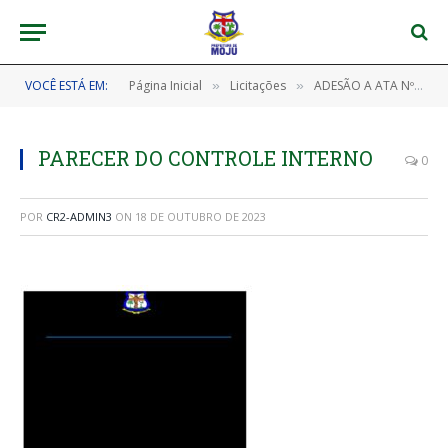
VOCÊ ESTÁ EM:
Página Inicial
Licitações
ADESÃO A ATA Nº 004/2023 (ADESÃO A ATA DE REGISTRO DE PREÇOS Nº 005/2022 – MINISTÉRIO DA ECONOMIA/DF (PROJETO CALHA NORTE), ORIUNDA DO PREGÃO ELETRÔNICO SRP Nº 06/2022 – CENTRAL DE COMPRAS (UASG 201057), GERENCIADA PELO MINISTÉRIO DA ECONOMIA – ME, OBJETIVANDO A AQUISIÇÃO DE 02 MOTONIVELADORAS, EM ATENDIMENTO ÀS AÇÕES DE INFRAESTRUTURA DA SECRETARIA MUNICIPAL DE OBRAS E URBANISMO DE MOJU/PA)
»
»
PARECER DO CONTROLE INTERNO
0
POR
CR2-ADMIN3
ON
18 DE OUTUBRO DE 2023