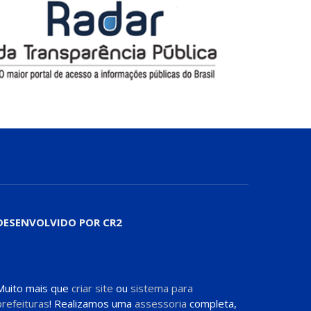
DESENVOLVIDO POR CR2
Muito mais que
criar site
ou
sistema para
prefeituras
! Realizamos uma
assessoria
completa,