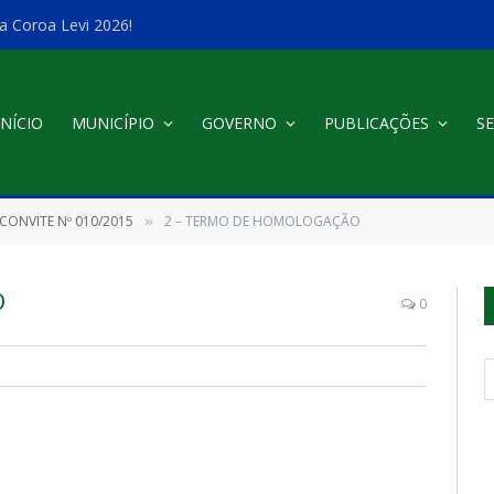
a Coroa Levi 2026!
INÍCIO
MUNICÍPIO
GOVERNO
PUBLICAÇÕES
SE
CONVITE Nº 010/2015
2 – TERMO DE HOMOLOGAÇÃO
»
O
0