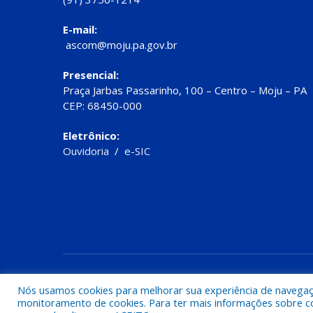
E-mail:
ascom@moju.pa.gov.br
Presencial:
Praça Jarbas Passarinho, 100 – Centro – Moju – PA
CEP: 68450-000
Eletrônico:
Ouvidoria
/
e-SIC
Todos os direitos reservados a Prefeitura de Moju
Nós usamos cookies para melhorar sua experiência de navegação
monitoramento de cookies. Para ter mais informações sobre como