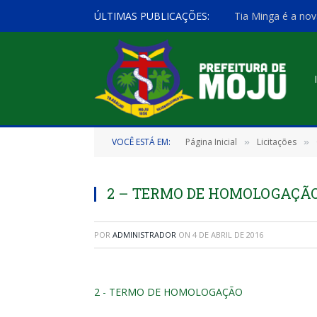
ÚLTIMAS PUBLICAÇÕES:
Tia Minga é a nov
VOCÊ ESTÁ EM:
Página Inicial
Licitações
»
»
2 – TERMO DE HOMOLOGAÇÃ
POR
ADMINISTRADOR
ON
4 DE ABRIL DE 2016
2 - TERMO DE HOMOLOGAÇÃO