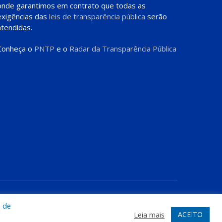
onde garantimos em contrato que todas as
exigências das
leis de transparência pública
serão
atendidas.
Conheça o
PNTP
e o
Radar da Transparência Pública
te
Acessar Área Administrativa
Acessar o Webmail
a de
ACEITO
Leia mais