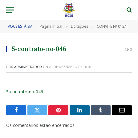
VOCÊ ESTÁ EM:
Página Inicial
Licitações
CONVITE Nº 013/2016/CPL/PMM/PA
»
»
5-contrato-no-046
0
POR
ADMINISTRADOR
ON
20 DE DEZEMBRO DE 2016
5-contrato-no-046
Facebook
Twitter
Pinterest
LinkedIn
Tumblr
E-
mail
Os comentários estão encerrados.