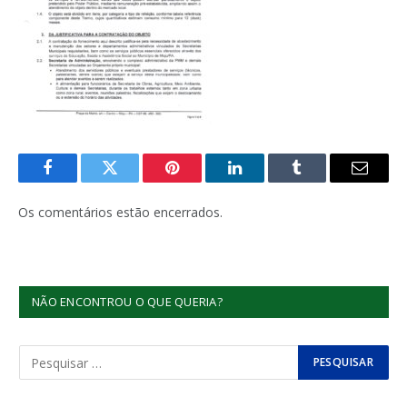
Facebook
Twitter
Pinterest
LinkedIn
Tumblr
E-
mail
Os comentários estão encerrados.
NÃO ENCONTROU O QUE QUERIA?