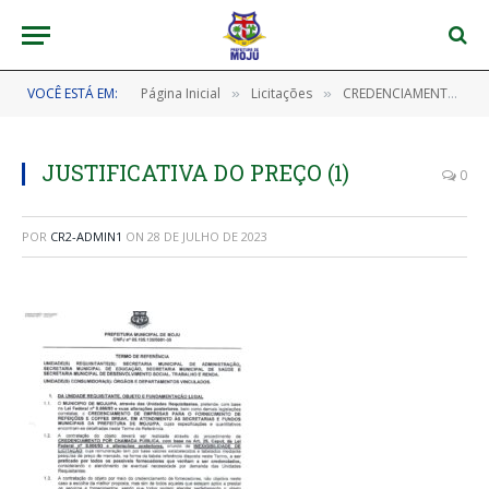
VOCÊ ESTÁ EM:
Página Inicial
Licitações
CREDENCIAMENTO Nº 001/2023 – CPL/PMM (CREDENCIAMENTO DE EMPRESAS PARA O FORNECIMENTO DE REFEIÇÕES E COFFEE BREAK)
»
»
JUSTIFICATIVA DO PREÇO (1)
0
POR
CR2-ADMIN1
ON
28 DE JULHO DE 2023