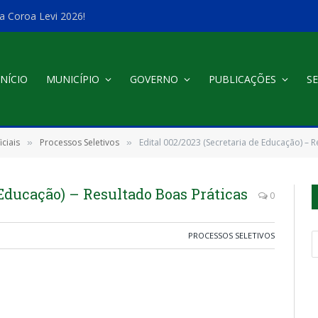
a Coroa Levi 2026!
INÍCIO
MUNICÍPIO
GOVERNO
PUBLICAÇÕES
SE
ciais
Processos Seletivos
Edital 002/2023 (Secretaria de Educação) – 
»
»
 Educação) – Resultado Boas Práticas
0
PROCESSOS SELETIVOS