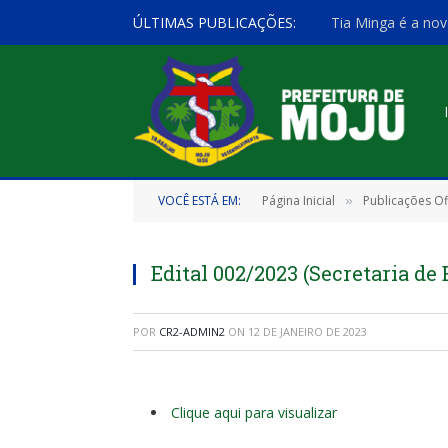
ÚLTIMAS PUBLICAÇÕES:
Tia Minga é a nov
VOCÊ ESTÁ EM:
Página Inicial
Publicações Ofi
»
Edital 002/2023 (Secretaria de
POR
CR2-ADMIN2
ON
12 DE JANEIRO DE 2023
Clique aqui para visualizar