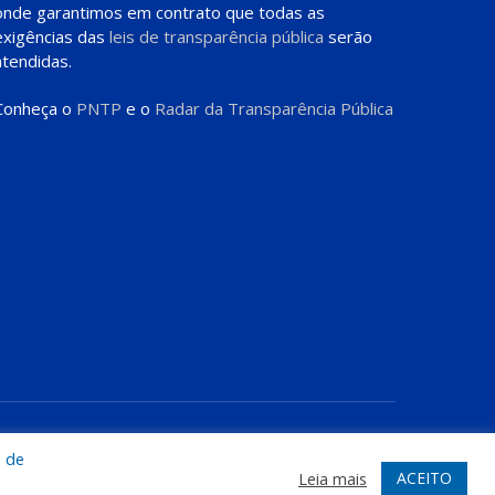
onde garantimos em contrato que todas as
exigências das
leis de transparência pública
serão
atendidas.
Conheça o
PNTP
e o
Radar da Transparência Pública
te
Acessar Área Administrativa
Acessar o Webmail
a de
ACEITO
Leia mais