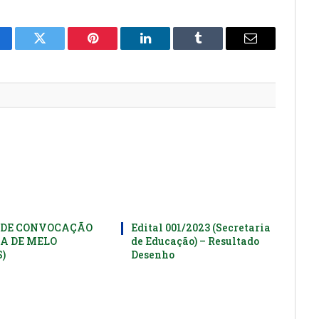
cebook
Twitter
Pinterest
LinkedIn
Tumblr
E-
mail
 DE CONVOCAÇÃO
Edital 001/2023 (Secretaria
A DE MELO
de Educação) – Resultado
)
Desenho