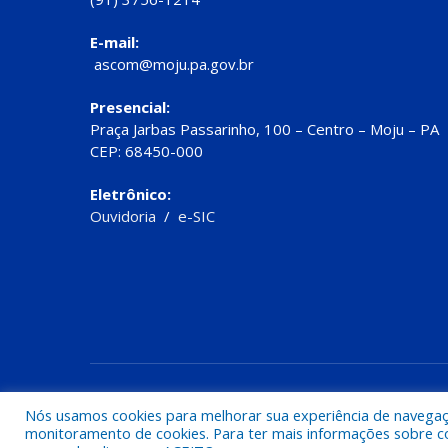
E-mail:
ascom@moju.pa.gov.br
Presencial:
Praça Jarbas Passarinho, 100 – Centro – Moju – PA
CEP: 68450-000
Eletrônico:
Ouvidoria
/
e-SIC
Todos os direitos reservados a Prefeitura de Moju
Nós usamos cookies para melhorar sua experiência de navegação
monitoramento de cookies. Para ter mais informações sobre como