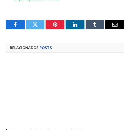
Facebook
Twitter
Pinterest
LinkedIn
Tumblr
E-
mail
RELACIONADOS
POSTS