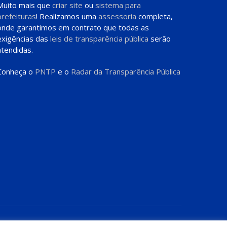
Muito mais que
criar site
ou
sistema para
prefeituras
! Realizamos uma
assessoria
completa,
onde garantimos em contrato que todas as
exigências das
leis de transparência pública
serão
atendidas.
Conheça o
PNTP
e o
Radar da Transparência Pública
te
Acessar Área Administrativa
Acessar o Webmail