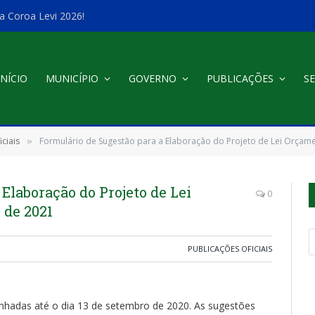
a Coroa Levi 2026!
INÍCIO
MUNICÍPIO
GOVERNO
PUBLICAÇÕES
SE
ciais
Formulário de Sugestão para a Elaboração do Projeto de Lei Orçamen
»
Elaboração do Projeto de Lei
0
 de 2021
PUBLICAÇÕES OFICIAIS
hadas até o dia 13 de setembro de 2020. As sugestões