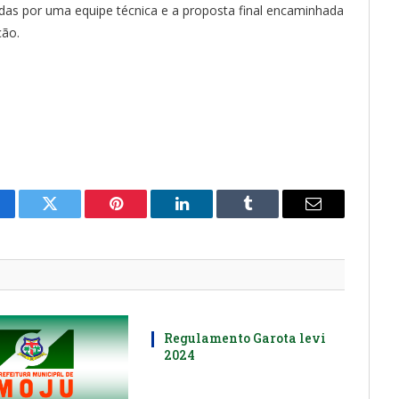
adas por uma equipe técnica e a proposta final encaminhada
ção.
cebook
Twitter
Pinterest
LinkedIn
Tumblr
E-
mail
Regulamento Garota levi
2024