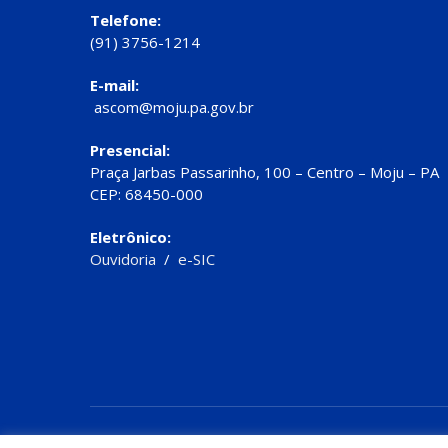
Telefone:
(91) 3756-1214
E-mail:
ascom@moju.pa.gov.br
Presencial:
Praça Jarbas Passarinho, 100 – Centro – Moju – PA
CEP: 68450-000
Eletrônico:
Ouvidoria
/
e-SIC
Todos os direitos reservados a Prefeitura de Moju