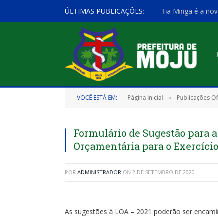
ÚLTIMAS PUBLICAÇÕES:
Tia Minga é a nov
VOCÊ ESTÁ EM:
Página Inicial
Publicações Ofi
»
Formulário de Sugestão para a 
Orçamentária para o Exercício
POR
ADMINISTRADOR
ON
2 DE SETEMBRO DE 2020
As sugestões à LOA – 2021 poderão ser encamin