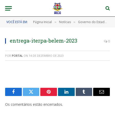
VOCÊ ESTÁ EM:
Página Inicial
Notícias
Governo do Estado entrega títulos de terra para Comunidade Quilombola de Moju
»
»
entrega-iterpa-belem-2023
0
POR
PORTAL
ON
14 DE DEZEMBRO DE 2023
Facebook
Twitter
Pinterest
LinkedIn
Tumblr
E-
mail
Os comentários estão encerrados.