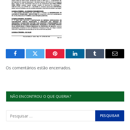
Facebook
Twitter
Pinterest
LinkedIn
Tumblr
E-
mail
Os comentários estão encerrados.
NÃO ENCONTROU O QUE QUERIA?