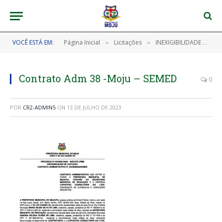
VOCÊ ESTÁ EM:
Página Inicial
Licitações
INEXIGIBILIDADE Nº 202306010001 (CONTRATAÇÃO DE EMPRESA ESPECIALIZADA NA PRESTAÇÃO DE SERVIÇOS DE PESQUISA E COMPARAÇÃO DE PREÇOS NO SISTEMA ONLINE DO “BANCO DE PREÇOS”)
»
»
Contrato Adm 38 -Moju – SEMED
0
POR
CR2-ADMIN5
ON
13 DE JULHO DE 2023