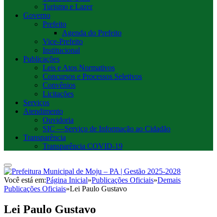
Turismo e Lazer
Governo
Prefeito
Agenda do Prefeito
Vice-Prefeito
Institucional
Publicações
Leis e Atos Normativos
Concursos e Processos Seletivos
Convênios
Licitações
Serviços
Atendimento
Ouvidoria
SIC —Serviço de Informação ao Cidadão
Transparência
Transparência COVID-19
Você está em:
Página Inicial
»
Publicações Oficiais
»
Demais
Publicações Oficiais
»
Lei Paulo Gustavo
Lei Paulo Gustavo