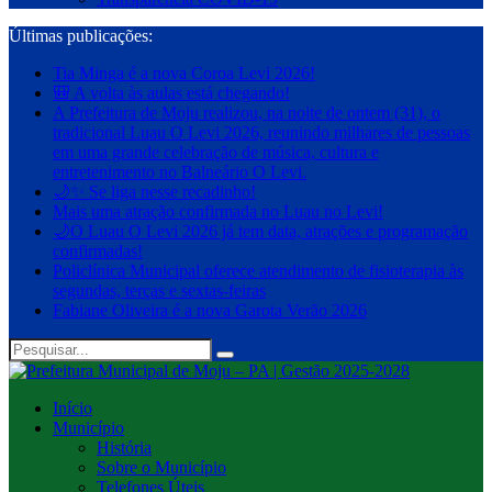
Últimas publicações:
Tia Minga é a nova Coroa Levi 2026!
🎒 A volta às aulas está chegando!
A Prefeitura de Moju realizou, na noite de ontem (31), o
tradicional Luau O Levi 2026, reunindo milhares de pessoas
em uma grande celebração de música, cultura e
entretenimento no Balneário O Levi.
🌙✨ Se liga nesse recadinho!
Mais uma atração confirmada no Luau no Levi!
🌙O Luau O Levi 2026 já tem data, atrações e programação
confirmadas!
Policlínica Municipal oferece atendimento de fisioterapia às
segundas, terças e sextas-feiras
Fabiane Oliveira é a nova Garota Verão 2026
Início
Município
História
Sobre o Município
Telefones Úteis