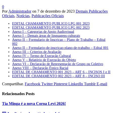
0
Por
Administrador
on
7 de dezembro de 2023
Demais Publicações
Oficiais
,
Notícias
,
Publicações Oficiais
EDITAL CHAMAMENTO PUBLICO LPG 001 2023
EDITAL CHAMAMENTO PUBLICO LPG 002 2023
Anexo I – Categorias de Apoio Audiovisual
Anexo I – Demais áreas de linguagens-culturais
Anexo II – Formulario de Inscricao – Plano de Trabalho – Edital
002
Anexo II – Formulario-de-inscricao-plano-de-trabalho – Edital 001
Anexo III – Criterios de Avaliação
Anexo IV – Termo de Execução Cultural
Anexo V – Relatório de Execução do Objeto
Anexo VI – Declaração de Representação de Grupo ou Coletivo
Anexo VIII – Declaração Étnico Racial
EDITAL DE CHAMAMENTO 001 2023 – ART 6 – INCISOS I e II
EDITAL DE CHAMAMENTO 002 2023 – ART 8 – INCISO III
Compartilhar.
Facebook
Twitter
Pinterest
LinkedIn
Tumblr
E-mail
Relacionados
Posts
Tia Minga é a nova Coroa Levi 2026!