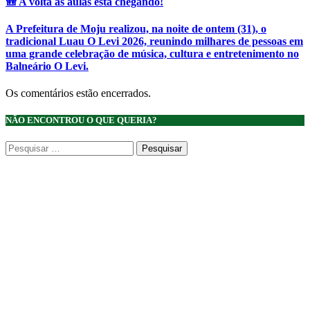
🎒 A volta às aulas está chegando!
A Prefeitura de Moju realizou, na noite de ontem (31), o
tradicional Luau O Levi 2026, reunindo milhares de pessoas em
uma grande celebração de música, cultura e entretenimento no
Balneário O Levi.
Os comentários estão encerrados.
NÃO ENCONTROU O QUE QUERIA?
Pesquisar
por: