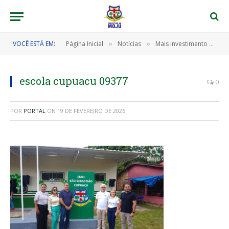
VOCÊ ESTÁ EM:
Página Inicial
Notícias
Mais investimento e estrutura para a educação na Vila Cupuaçu
»
»
escola cupuacu 09377
0
POR
PORTAL
ON
19 DE FEVEREIRO DE 2026