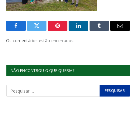
Facebook
Twitter
Pinterest
LinkedIn
Tumblr
E-
mail
Os comentários estão encerrados.
NÃO ENCONTROU O QUE QUERIA?