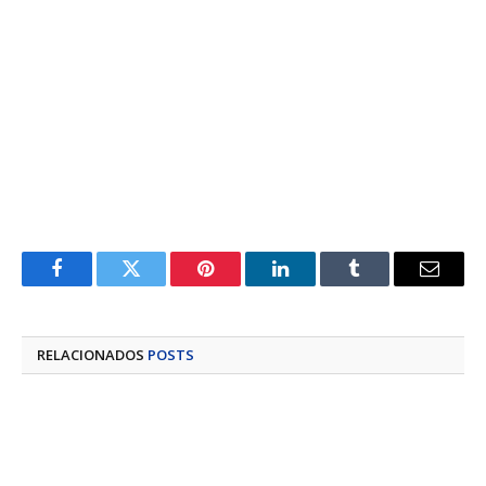
Facebook
Twitter
Pinterest
LinkedIn
Tumblr
E-
mail
RELACIONADOS
POSTS