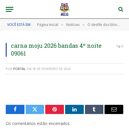
VOCÊ ESTÁ EM:
Página Inicial
Notícias
O desfile dos blocos no corredor da folia foi simplesmente incrível em Moju
»
»
carna moju 2026 bandas 4º noite
0
09061
POR
PORTAL
ON
18 DE FEVEREIRO DE 2026
Facebook
Twitter
Pinterest
LinkedIn
Tumblr
E-
mail
Os comentários estão encerrados.