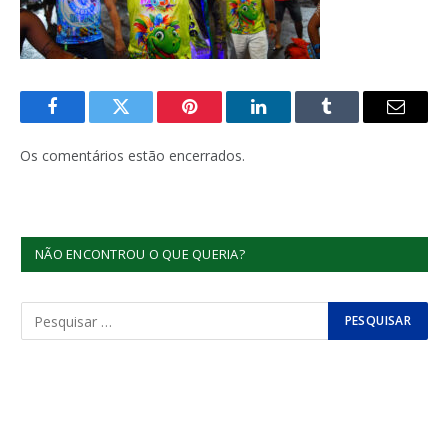
Facebook
Twitter
Pinterest
LinkedIn
Tumblr
E-
mail
Os comentários estão encerrados.
NÃO ENCONTROU O QUE QUERIA?