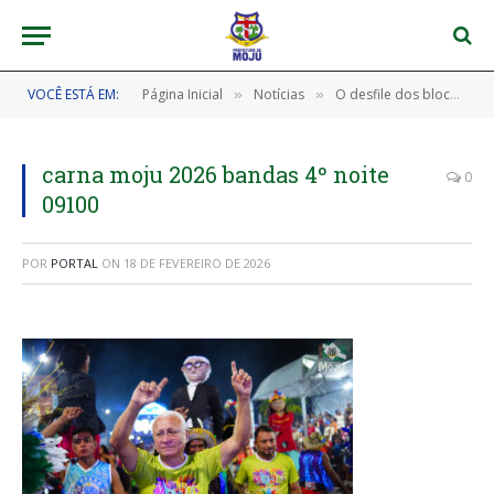
VOCÊ ESTÁ EM:
Página Inicial
Notícias
O desfile dos blocos no corredor da folia foi simplesmente incrível em Moju
»
»
carna moju 2026 bandas 4º noite
0
09100
POR
PORTAL
ON
18 DE FEVEREIRO DE 2026