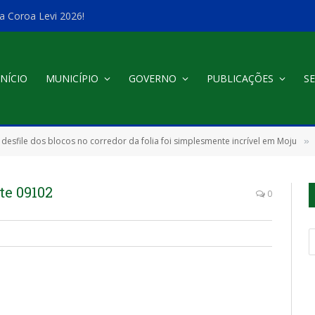
a Coroa Levi 2026!
INÍCIO
MUNICÍPIO
GOVERNO
PUBLICAÇÕES
SE
 desfile dos blocos no corredor da folia foi simplesmente incrível em Moju
»
te 09102
0