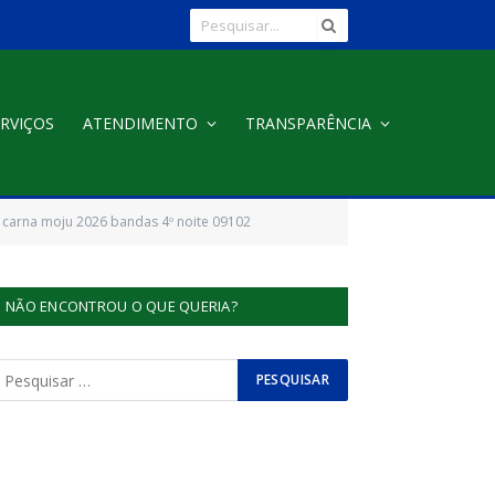
RVIÇOS
ATENDIMENTO
TRANSPARÊNCIA
carna moju 2026 bandas 4º noite 09102
NÃO ENCONTROU O QUE QUERIA?