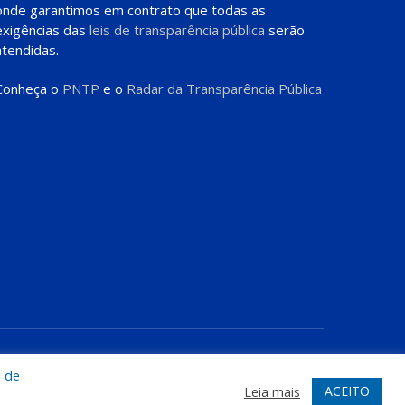
onde garantimos em contrato que todas as
exigências das
leis de transparência pública
serão
atendidas.
Conheça o
PNTP
e o
Radar da Transparência Pública
te
Acessar Área Administrativa
Acessar o Webmail
a de
ACEITO
Leia mais