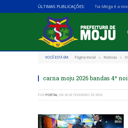
ÚLTIMAS PUBLICAÇÕES:
Tia Minga é a nov
VOCÊ ESTÁ EM:
Página Inicial
Notícias
O
»
»
carna moju 2026 bandas 4º noi
POR
PORTAL
ON
18 DE FEVEREIRO DE 2026