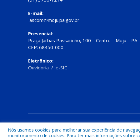
E-mail:
ascom@moju.pa.gov.br
Presencial:
Praça Jarbas Passarinho, 100 – Centro – Moju – PA
CEP: 68450-000
Eletrônico:
Ouvidoria
/
e-SIC
Todos os direitos reservados a Prefeitura de Moju
Nós usamos cookies para melhorar sua experiência de navegação
monitoramento de cookies. Para ter mais informações sobre como