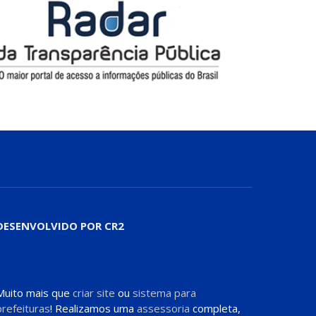
DESENVOLVIDO POR CR2
Muito mais que
criar site
ou
sistema para
prefeituras
! Realizamos uma
assessoria
completa,