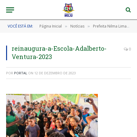
VOCÊ ESTÁ EM:
Página Inicial
Notícias
Prefeita Nilma Lima reinaugura a Escola Adalberto Ventura na Vila Olho D’Água, no KM 40!
»
»
reinaugura-a-Escola-Adalberto-
0
Ventura-2023
POR
PORTAL
ON
12 DE DEZEMBRO DE 2023