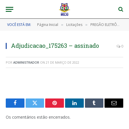
VOCÊ ESTÁ EM:
Página Inicial
Licitações
PREGÃO ELETRÔNICO Nº 202201210001 (CONTRATAÇÃO DE EMPRESA FORNECEDORA DE MATERIAL ESPORTIVO PARA ATENDIMENTO DAS AÇÕES EDUCACIONAIS E DESPORTIVAS)
»
»
Adjudicacao_175263 – assinado
0
POR
ADMINISTRADOR
ON
21 DE MARÇO DE 2022
Facebook
Twitter
Pinterest
LinkedIn
Tumblr
E-
mail
Os comentários estão encerrados.