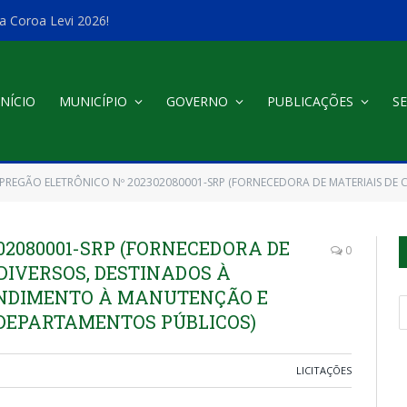
a Coroa Levi 2026!
INÍCIO
MUNICÍPIO
GOVERNO
PUBLICAÇÕES
SE
PREGÃO ELETRÔNICO Nº 202302080001-SRP (FORNECEDORA DE MATERIAIS DE CONSTRUÇÃO DIVERSOS, DESTINADOS À PEQUENOS REPAROS, EM 
02080001-SRP (FORNECEDORA DE
0
DIVERSOS, DESTINADOS À
ENDIMENTO À MANUTENÇÃO E
 DEPARTAMENTOS PÚBLICOS)
LICITAÇÕES