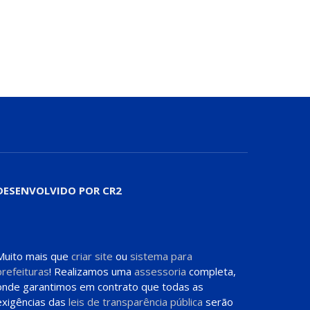
DESENVOLVIDO POR CR2
Muito mais que
criar site
ou
sistema para
prefeituras
! Realizamos uma
assessoria
completa,
onde garantimos em contrato que todas as
exigências das
leis de transparência pública
serão