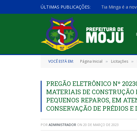
ÚLTIMAS PUBLICAÇÕES:
Tia Minga é a nov
VOCÊ ESTÁ EM:
Página Inicial
Licitações
»
»
PREGÃO ELETRÔNICO Nº 2023
MATERIAIS DE CONSTRUÇÃO 
PEQUENOS REPAROS, EM AT
CONSERVAÇÃO DE PRÉDIOS E
POR
ADMINISTRADOR
ON
20 DE MARÇO DE 2023