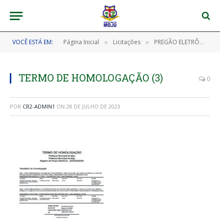
VOCÊ ESTÁ EM:
Página Inicial
Licitações
PREGÃO ELETRÔNICO Nº 202304220005-SRP (AQUISIÇÃO DE LIVROS PARADIDÁTICOS DESTINADOS AOS ALUNOS DE ESCOLAS DA REDE MUNICIPAL DE MOJU/PA QUE POSSUEM MATRÍCULA DE ALUNO COM TRANSTORNO DO ESPECTRO AUTISTA – TEA)
»
»
TERMO DE HOMOLOGAÇÃO (3)
0
POR
CR2-ADMIN1
ON
28 DE JULHO DE 2023