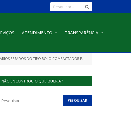
RVIÇOS
ATENDIMENTO
TRANSPARÊNCIA
ÁULICA, EM ATENDIMENTO À SECRETARIA MUNICIPAL DE OBRAS E URBANISMO DE MOJU/PA)
NÃO ENCONTROU O QUE QUERIA?