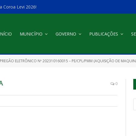
a Coroa Levi 2026!
INÍCIO
MUNICÍPIO
GOVERNO
PUBLICAÇÕES
SE
PREGÃO ELETRÔNICO Nº 202310160015 – PE/CPL/PMM (AQUISIÇÃO DE MAQUINÁRIOS PESADOS DO TIPO ROLO COMPACTADOR E ESCAVADEIRA HIDR
A
0