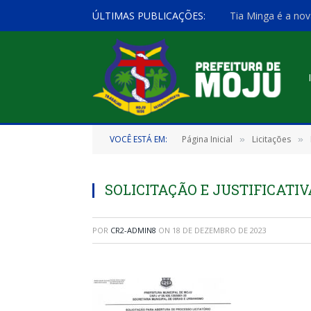
ÚLTIMAS PUBLICAÇÕES:
Tia Minga é a nov
VOCÊ ESTÁ EM:
Página Inicial
Licitações
»
»
SOLICITAÇÃO E JUSTIFICATIV
POR
CR2-ADMIN8
ON
18 DE DEZEMBRO DE 2023