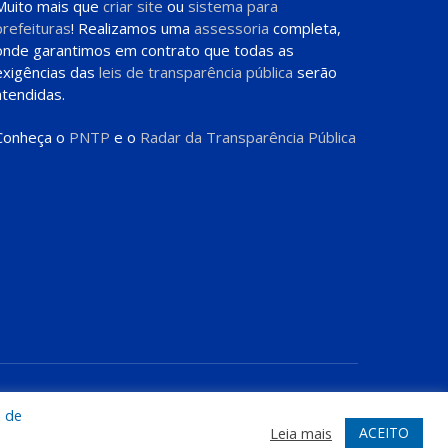
Muito mais que
criar site
ou
sistema para
prefeituras
! Realizamos uma
assessoria
completa,
onde garantimos em contrato que todas as
exigências das
leis de transparência pública
serão
atendidas.
Conheça o
PNTP
e o
Radar da Transparência Pública
te
Acessar Área Administrativa
Acessar o Webmail
a de
ACEITO
Leia mais