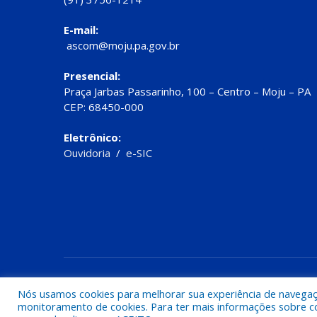
E-mail:
ascom@moju.pa.gov.br
Presencial:
Praça Jarbas Passarinho, 100 – Centro – Moju – PA
CEP: 68450-000
Eletrônico:
Ouvidoria
/
e-SIC
Todos os direitos reservados a Prefeitura de Moju
Nós usamos cookies para melhorar sua experiência de navegação
monitoramento de cookies. Para ter mais informações sobre como