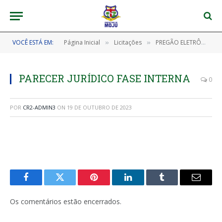
VOCÊ ESTÁ EM:
Página Inicial
Licitações
PREGÃO ELETRÔNICO SRP Nº 202305290007 – PE SRP/CPL/PMM (AQUISIÇÃO DE MOBILIÁRIOS DIVERSOS, EM ATENDIMENTO À REDE PÚBLICA DE ENSINO DO MUNICÍPIO DE MOJU/PA)
»
»
PARECER JURÍDICO FASE INTERNA
0
POR
CR2-ADMIN3
ON
19 DE OUTUBRO DE 2023
Facebook
Twitter
Pinterest
LinkedIn
Tumblr
E-
mail
Os comentários estão encerrados.