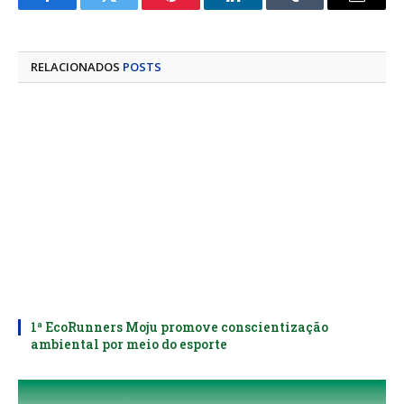
Facebook
Twitter
Pinterest
LinkedIn
Tumblr
E-
mail
RELACIONADOS
POSTS
1ª EcoRunners Moju promove conscientização
ambiental por meio do esporte