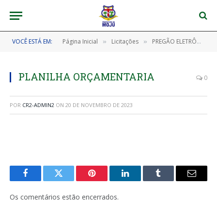
VOCÊ ESTÁ EM:
Página Inicial
Licitações
PREGÃO ELETRÔNICO SRP Nº 202310170013 – PE SRP/CPL/PMM (FORMAÇÃO DE REGISTRO DE PREÇOS PARA FUTURA E EVENTUAL CONTRATAÇÃO DE EMPRESA ESPECIALIZADA PARA A MANUTENÇÃO PREVENTIVA E CORRETIVA GERENCIADA DOS SERVIÇOS DA REDE DE ILUMINAÇÃO PÚBLICA)
»
»
PLANILHA ORÇAMENTARIA
0
POR
CR2-ADMIN2
ON
20 DE NOVEMBRO DE 2023
Facebook
Twitter
Pinterest
LinkedIn
Tumblr
E-
mail
Os comentários estão encerrados.