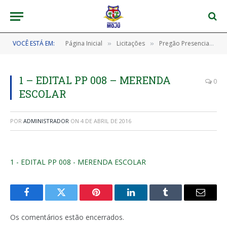
VOCÊ ESTÁ EM:
Página Inicial
Licitações
Pregão Presencial nº 008/2015
»
»
1 – EDITAL PP 008 – MERENDA
0
ESCOLAR
POR
ADMINISTRADOR
ON
4 DE ABRIL DE 2016
1 - EDITAL PP 008 - MERENDA ESCOLAR
Facebook
Twitter
Pinterest
LinkedIn
Tumblr
E-
mail
Os comentários estão encerrados.